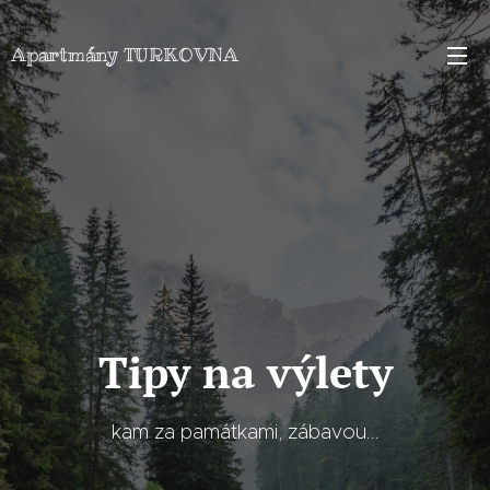
Apartmány TURKOVNA
Tipy na výlety
kam za památkami, zábavou...