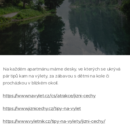
Na každém apartmánu máme desky, ve kterých se ukrývá
pár tipů kam na výlety, za zábavou s dětmi na kole či
procházkou v blízkém okolí.
https://www.navylet.cz/cs/atrakce/jizni-cechy
https://www.jiznicechy.cz/tipy-na-vylet
https://www.vyletnik.cz/tipy-na-vylety/jizni-cechy/